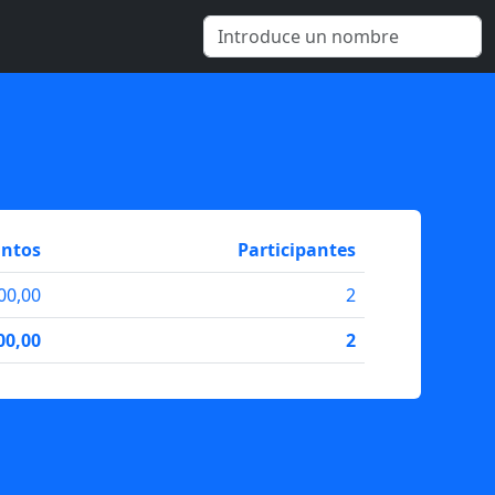
ntos
Participantes
00,00
2
00,00
2