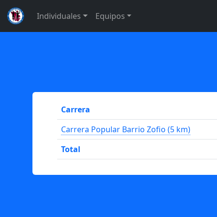
Individuales
Equipos
Carrera
Carrera Popular Barrio Zofio (5 km)
Total