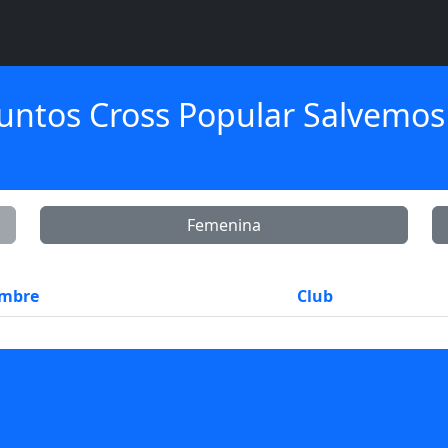
puntos Cross Popular Salvemos e
Femenina
mbre
Club