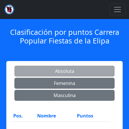
Clasificación por puntos Carrera
Popular Fiestas de la Elipa
Absoluta
Femenina
Masculina
Pos.
Nombre
Puntos